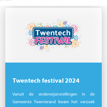
Twentech festival 2024
Vanuit de onderwijsinstellingen in de
Gemeente Twenterand kwam het verzoek